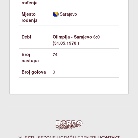
rođenja
Mjesto
Sarajevo
rođenja
Debi
Olimpija - Sarajevo 6:0
(31.05.1970.)
Broj
74
nastupa
Broj golova
0
VIJESTI
|
SEZONE
|
IGRAČI
|
TRENERI
|
KONTAKT