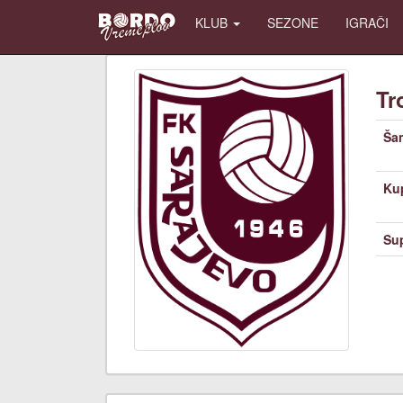
KLUB
SEZONE
IGRAČI
Tr
Ša
Ku
Su