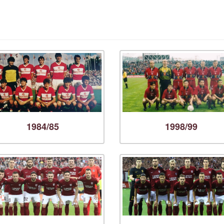
1984/85
1998/99