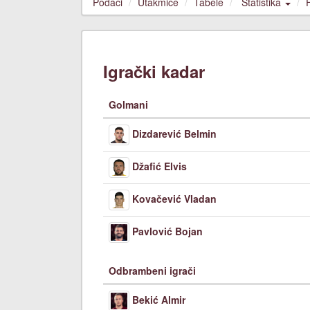
Podaci
Utakmice
Tabele
Statistika
Igrački kadar
Golmani
Dizdarević Belmin
Džafić Elvis
Kovačević Vladan
Pavlović Bojan
Odbrambeni igrači
Bekić Almir