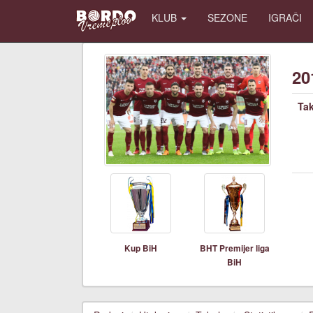
KLUB
SEZONE
IGRAČI
20
Ta
Kup BiH
BHT Premijer liga
BiH