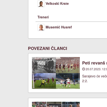
Velkoski Krste
Treneri
Musemić Husref
POVEZANI ČLANCI
Peti revanš
20.07.2023. 12:
Sarajevo će veče
2:2.