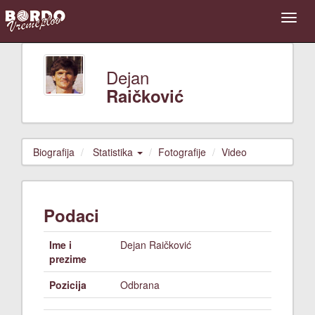
Dejan
Raičković
Biografija
Statistika
Fotografije
Video
Podaci
Ime i
Dejan Raičković
prezime
Pozicija
Odbrana