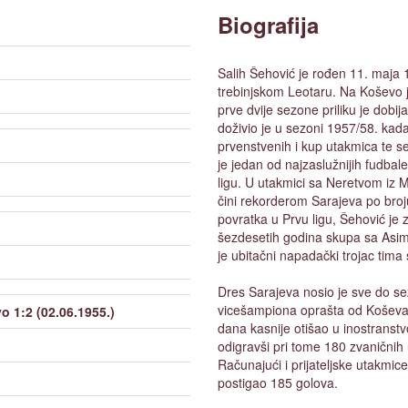
Biografija
Salih Šehović je rođen 11. maja 1
trebinjskom Leotaru. Na Koševo j
prve dvije sezone priliku je dobi
doživio je u sezoni 1957/58. kada
prvenstvenih i kup utakmica te s
je jedan od najzaslužnijih fudba
ligu. U utakmici sa Neretvom iz 
čini rekorderom Sarajeva po broj
povratka u Prvu ligu, Šehović je
šezdesetih godina skupa sa Asi
je ubitačni napadački trojac tima
Dres Sarajeva nosio je sve do se
vicešampiona oprašta od Koševa 
o 1:2 (02.06.1955.)
dana kasnije otišao u inostranst
odigravši pri tome 180 zvaničnih
Računajući i prijateljske utakmic
postigao 185 golova.