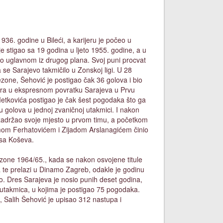
936. godine u Bileći, a karijeru je počeo u
e stigao sa 19 godina u ljeto 1955. godine, a u
jao uglavnom iz drugog plana. Svoj puni procvat
 se Sarajevo takmičilo u Zonskoj ligi. U 28
ezone, Šehović je postigao čak 36 golova i bio
lera u ekspresnom povratku Sarajeva u Prvu
Metkovića postigao je čak šest pogodaka što ga
u golova u jednoj zvaničnoj utakmici. I nakon
 zadržao svoje mjesto u prvom timu, a početkom
mom Ferhatovićem i Zijadom Arslanagićem činio
 sa Koševa.
zone 1964/65., kada se nakon osvojene titule
te prelazi u Dinamo Zagreb, odakle je godinu
vo. Dres Sarajeva je nosio punih deset godina,
 utakmica, u kojima je postigao 75 pogodaka.
e, Salih Šehović je upisao 312 nastupa i