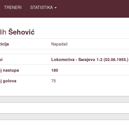
TRENERI
STATISTIKA
lih
Šehović
icija
Napadač
bi
Lokomotiva - Sarajevo 1:2 (02.06.1955.)
j nastupa
180
j golova
75