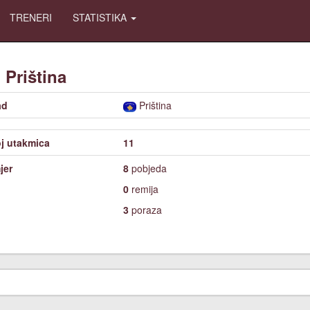
TRENERI
STATISTIKA
F
Priština
ad
Priština
j utakmica
11
jer
8
pobjeda
0
remija
3
poraza