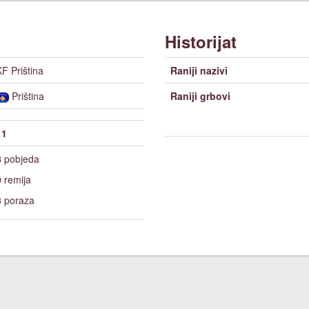
Historijat
KF Priština
Raniji nazivi
Priština
Raniji grbovi
11
8
pobjeda
0
remija
3
poraza