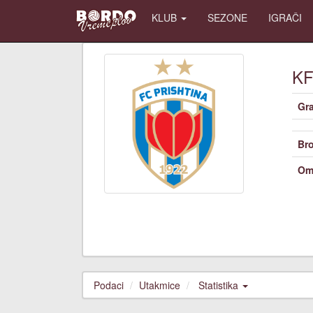
KLUB
SEZONE
IGRAČI
K
Gr
Bro
Om
Podaci
Utakmice
Statistika