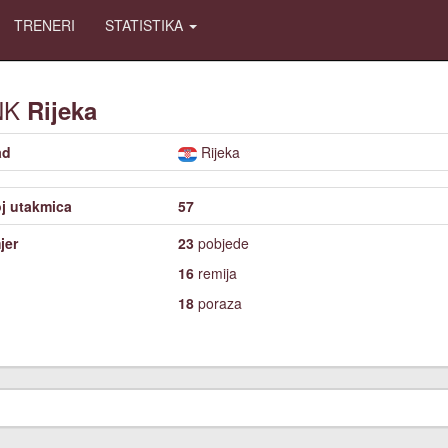
TRENERI
STATISTIKA
NK
Rijeka
ad
Rijeka
j utakmica
57
jer
23
pobjede
16
remija
18
poraza