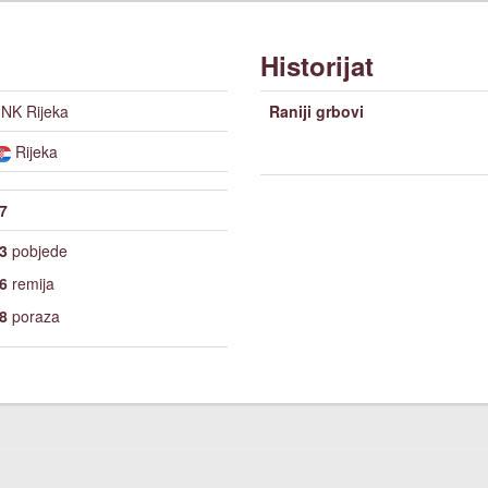
Historijat
NK Rijeka
Raniji grbovi
Rijeka
7
3
pobjede
6
remija
8
poraza