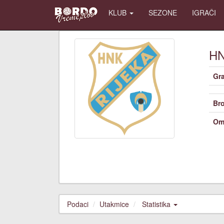
KLUB
SEZONE
IGRAČI
H
Gr
Bro
Om
Podaci
Utakmice
Statistika