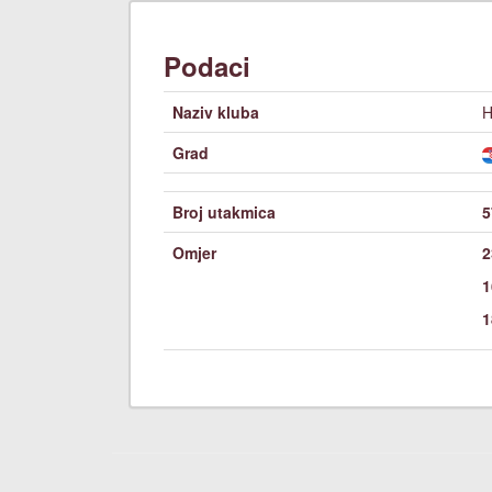
Podaci
Naziv kluba
H
Grad
Broj utakmica
5
Omjer
2
1
1