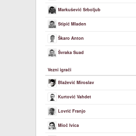
Markušević Srboljub
Stipić Mladen
Škaro Anton
Švraka Suad
Vezni igrači
Blažević Miroslav
Kurtović Vahdet
Lovrić Franjo
Mioč Ivica