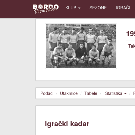
KLUB
SEZONE
IGRAČI
19
Ta
Podaci
Utakmice
Tabele
Statistika
Igrački kadar