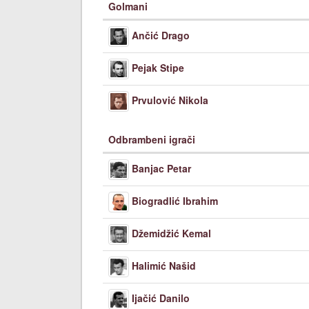
Golmani
Ančić Drago
Pejak Stipe
Prvulović Nikola
Odbrambeni igrači
Banjac Petar
Biogradlić Ibrahim
Džemidžić Kemal
Halimić Našid
Ijačić Danilo