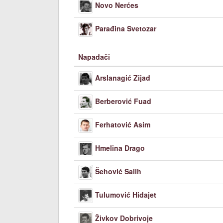
Novo Nerćes
Parađina Svetozar
Napadači
Arslanagić Zijad
Berberović Fuad
Ferhatović Asim
Hmelina Drago
Šehović Salih
Tulumović Hidajet
Živkov Dobrivoje