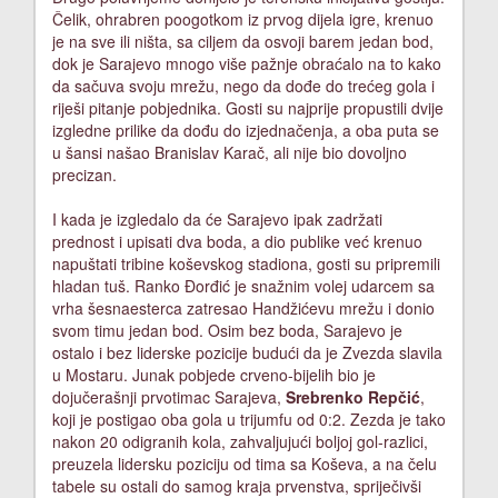
Čelik, ohrabren poogotkom iz prvog dijela igre, krenuo
je na sve ili ništa, sa ciljem da osvoji barem jedan bod,
dok je Sarajevo mnogo više pažnje obraćalo na to kako
da sačuva svoju mrežu, nego da dođe do trećeg gola i
riješi pitanje pobjednika. Gosti su najprije propustili dvije
izgledne prilike da dođu do izjednačenja, a oba puta se
u šansi našao Branislav Karač, ali nije bio dovoljno
precizan.
I kada je izgledalo da će Sarajevo ipak zadržati
prednost i upisati dva boda, a dio publike već krenuo
napuštati tribine koševskog stadiona, gosti su pripremili
hladan tuš. Ranko Đorđić je snažnim volej udarcem sa
vrha šesnaesterca zatresao Handžićevu mrežu i donio
svom timu jedan bod. Osim bez boda, Sarajevo je
ostalo i bez liderske pozicije budući da je Zvezda slavila
u Mostaru. Junak pobjede crveno-bijelih bio je
dojučerašnji prvotimac Sarajeva,
Srebrenko Repčić
,
koji je postigao oba gola u trijumfu od 0:2. Zezda je tako
nakon 20 odigranih kola, zahvaljujući boljoj gol-razlici,
preuzela lidersku poziciju od tima sa Koševa, a na čelu
tabele su ostali do samog kraja prvenstva, spriječivši