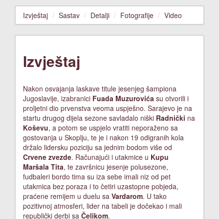
Izvještaj
Sastav
Detalji
Fotografije
Video
Izvještaj
Nakon osvajanja laskave titule jesenjeg šampiona
Jugoslavije, izabranici
Fuada Muzurovića
su otvorili i
proljetni dio prvenstva veoma uspješno. Sarajevo je na
startu drugog dijela sezone savladalo niški
Radnički
na
Koševu
, a potom se uspjelo vratiti neporaženo sa
gostovanja u Skoplju, te je i nakon 19 odigranih kola
držalo lidersku poziciju sa jednim bodom više od
Crvene zvezde
. Računajući i utakmice u
Kupu
Maršala Tita
, te završnicu jesenje polusezone,
fudbaleri bordo tima su iza sebe imali niz od pet
utakmica bez poraza i to četiri uzastopne pobjeda,
praćene remijem u duelu sa
Vardarom
. U tako
pozitivnoj atmosferi, lider na tabeli je dočekao i mali
republički derbi sa
Čelikom
.