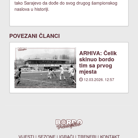
tako Sarajevo da dođe do svog drugog šampionskog
naslova u historiji.
POVEZANI ČLANCI
ARHIVA: Čelik
skinuo bordo
tim sa prvog
mjesta
12.03.2026. 12:57
VIJESTI
|
SEZONE
|
IGRAČI
|
TRENERI
|
KONTAKT