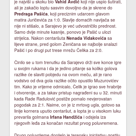
je najviši u skoku bio
Vahid Avdić
koji nije uspio šutirati,
ali je zakačio loptu sasvim dovoljno da je skrene do
Predraga Pašića
, koji preciznim udarcem glavom
matira Juričevića za 1:0. Slavlje domaćih navijača se
nije ni stišalo, a Sarajevo je već udvostričilo prednost.
Samo dvije minute kasnije, ponovo je Pašić u ulozi
strijelca. Nakon centaršuta
Nenada Vidakovića
sa
lijeve strane, pred golom Zeničana se najbolje snalazi
Pašić i po drugi put trese mrežu Čelika za 2:0.
Činilo se u tom trenutku da Sarajevo drži sve konce igre
u svojim rukama i da je jedino pitanje sa koliko golova
razlike će slaviti pobjedu na ovom meču, ali je rano
vodstvo od dva gola razlike očito opustilo Muzurovićev
tim. Kako je vrijeme odmicalo, Čelik je igrao sve hrabrije
i otvorenije, a za takav pristup nagrađeni su u 32. minuti
kada Rade Radulović postiže pomalo nevjerovatan
pogodak za 2:1. Naime, on je iz mrtovg ugla, gotovo sa
linije kornera uputio centaršut, a lopta je u visokom luku
prevarila golmana
Irfana Handžića
i odsjela iza
njegovih leđa za konačan rezultat prvog poluvremena.
Drugo poluvrijeme donijelo je terensku inicijativu gostiju.