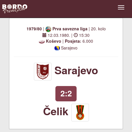
1979/80
|
Prva savezna liga
| 20. kolo
12.03.1980.
|
15:30
Koševo
|
Posjeta:
6.000
Sarajevo
Sarajevo
2:2
Čelik