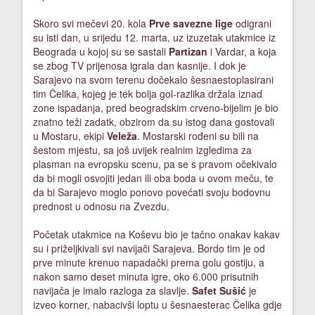
Skoro svi mečevi 20. kola
Prve savezne lige
odigrani
su isti dan, u srijedu 12. marta, uz izuzetak utakmice iz
Beograda u kojoj su se sastali
Partizan
i Vardar, a koja
se zbog TV prijenosa igrala dan kasnije. I dok je
Sarajevo na svom terenu dočekalo šesnaestoplasirani
tim Čelika, kojeg je tek bolja gol-razlika držala iznad
zone ispadanja, pred beogradskim crveno-bijelim je bio
znatno teži zadatk, obzirom da su istog dana gostovali
u Mostaru, ekipi
Veleža
. Mostarski rođeni su bili na
šestom mjestu, sa još uvijek realnim izgledima za
plasman na evropsku scenu, pa se s pravom očekivalo
da bi mogli osvojiti jedan ili oba boda u ovom meču, te
da bi Sarajevo moglo ponovo povećati svoju bodovnu
prednost u odnosu na Zvezdu.
Početak utakmice na Koševu bio je tačno onakav kakav
su i priželjkivali svi navijači Sarajeva. Bordo tim je od
prve minute krenuo napadački prema golu gostiju, a
nakon samo deset minuta igre, oko 6.000 prisutnih
navijača je imalo razloga za slavlje.
Safet Sušić
je
izveo korner, nabacivši loptu u šesnaesterac Čelika gdje