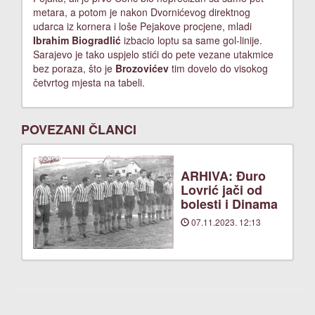
metara, a potom je nakon Dvornićevog direktnog
udarca iz kornera i loše Pejakove procjene, mladi
Ibrahim Biogradlić
izbacio loptu sa same gol-linije.
Sarajevo je tako uspjelo stići do pete vezane utakmice
bez poraza, što je
Brozovićev
tim dovelo do visokog
četvrtog mjesta na tabeli.
POVEZANI ČLANCI
ARHIVA: Đuro
Lovrić jači od
bolesti i Dinama
07.11.2023. 12:13