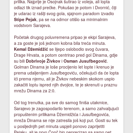
prilika. Najprije je Osojnak šutirao iz voleja, ali lopta
odlazi tik iznad prečke. Pokušao je potom i Dvornić, čiji
je udarac iz rašlji svog gola, sjajnom paradom izvadio
Stipe Pejak
, pa se na odmor otišlo sa minimalnim
vodstvom Sarajeva.
Početak drugog poluvremena pripao je ekipi Sarajeva,
a za goste je još jednom kobna bila treća minuta.
Kemal Džemidžić
se lijepo oslobodio svog čuvara,
Drage Hrvata, a potom centrirao pred gol Dinama, gdje
su bili
Dobrivoje Živkov
i
Osman Jusufbegović
.
Golman Dinama je loše procijenio let lopte i krenuo je
prema udaljenijem Jusufbegoviću, očekujući da će lopta
ići prema njemu, ali je Živkov nebeskim skokom uspio
zakačiti loptu ispred njih dvojice, te je skrenuti u praznu
mrežu Dinama za 2:0.
Od tog trenutka, pa sve do samog finiša utakmice,
Sarajevo je zagospodarilo terenom, a samo zahvaljujući
propuštenim prilikama Džemidžića i Jusufbegovića,
mreža Dinama se nije zatresila još koji put. Gosti su tek
u posljednjih pet minuta uspjeli ponovo zaprijetiti
Pejaku, ali je prvo Čonč bio neprecizan sa samo pet