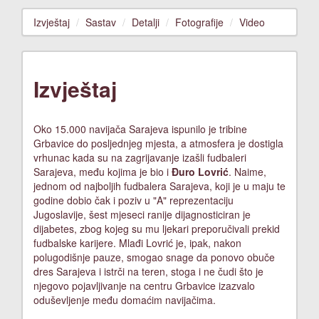
Izvještaj
Sastav
Detalji
Fotografije
Video
Izvještaj
Oko 15.000 navijača Sarajeva ispunilo je tribine
Grbavice do posljednjeg mjesta, a atmosfera je dostigla
vrhunac kada su na zagrijavanje izašli fudbaleri
Sarajeva, među kojima je bio i
Đuro Lovrić
. Naime,
jednom od najboljih fudbalera Sarajeva, koji je u maju te
godine dobio čak i poziv u "A" reprezentaciju
Jugoslavije, šest mjeseci ranije dijagnosticiran je
dijabetes, zbog kojeg su mu ljekari preporučivali prekid
fudbalske karijere. Mlađi Lovrić je, ipak, nakon
polugodišnje pauze, smogao snage da ponovo obuče
dres Sarajeva i istrči na teren, stoga i ne čudi što je
njegovo pojavljivanje na centru Grbavice izazvalo
oduševljenje među domaćim navijačima.