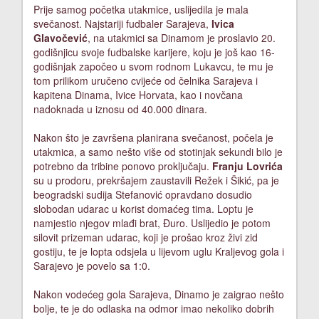
Prije samog početka utakmice, uslijedila je mala
svečanost. Najstariji fudbaler Sarajeva,
Ivica
Glavočević
, na utakmici sa Dinamom je proslavio 20.
godišnjicu svoje fudbalske karijere, koju je još kao 16-
godišnjak započeo u svom rodnom Lukavcu, te mu je
tom prilikom uručeno cvijeće od čelnika Sarajeva i
kapitena Dinama, Ivice Horvata, kao i novčana
nadoknada u iznosu od 40.000 dinara.
Nakon što je završena planirana svečanost, počela je
utakmica, a samo nešto više od stotinjak sekundi bilo je
potrebno da tribine ponovo proključaju.
Franju Lovrića
su u prodoru, prekršajem zaustavili Režek i Šikić, pa je
beogradski sudija Stefanović opravdano dosudio
slobodan udarac u korist domaćeg tima. Loptu je
namjestio njegov mlađi brat, Đuro. Uslijedio je potom
silovit prizeman udarac, koji je prošao kroz živi zid
gostiju, te je lopta odsjela u lijevom uglu Kraljevog gola i
Sarajevo je povelo sa 1:0.
Nakon vodećeg gola Sarajeva, Dinamo je zaigrao nešto
bolje, te je do odlaska na odmor imao nekoliko dobrih