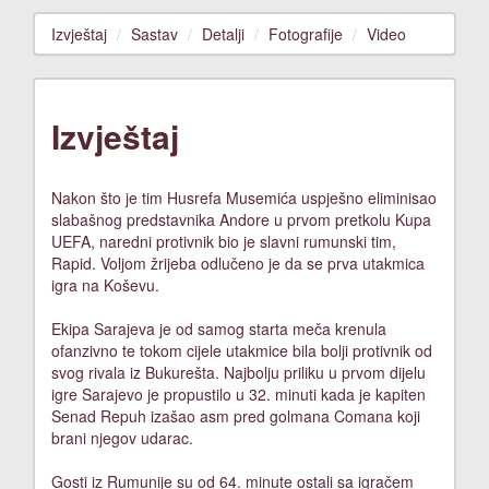
Izvještaj
Sastav
Detalji
Fotografije
Video
Izvještaj
Nakon što je tim Husrefa Musemića uspješno eliminisao
slabašnog predstavnika Andore u prvom pretkolu Kupa
UEFA, naredni protivnik bio je slavni rumunski tim,
Rapid. Voljom žrijeba odlučeno je da se prva utakmica
igra na Koševu.
Ekipa Sarajeva je od samog starta meča krenula
ofanzivno te tokom cijele utakmice bila bolji protivnik od
svog rivala iz Bukurešta. Najbolju priliku u prvom dijelu
igre Sarajevo je propustilo u 32. minuti kada je kapiten
Senad Repuh izašao asm pred golmana Comana koji
brani njegov udarac.
Gosti iz Rumunije su od 64. minute ostali sa igračem