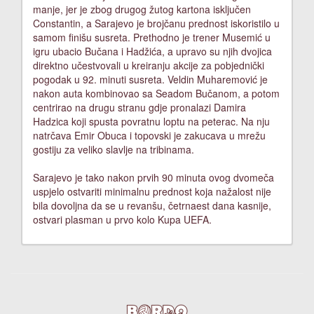
manje, jer je zbog drugog žutog kartona isključen
Constantin, a Sarajevo je brojčanu prednost iskoristilo u
samom finišu susreta. Prethodno je trener Musemić u
igru ubacio Bučana i Hadžića, a upravo su njih dvojica
direktno učestvovali u kreiranju akcije za pobjednički
pogodak u 92. minuti susreta. Veldin Muharemović je
nakon auta kombinovao sa Seadom Bučanom, a potom
centrirao na drugu stranu gdje pronalazi Damira
Hadzica koji spusta povratnu loptu na peterac. Na nju
natrčava Emir Obuca i topovski je zakucava u mrežu
gostiju za veliko slavlje na tribinama.
Sarajevo je tako nakon prvih 90 minuta ovog dvomeča
uspjelo ostvariti minimalnu prednost koja nažalost nije
bila dovoljna da se u revanšu, četrnaest dana kasnije,
ostvari plasman u prvo kolo Kupa UEFA.