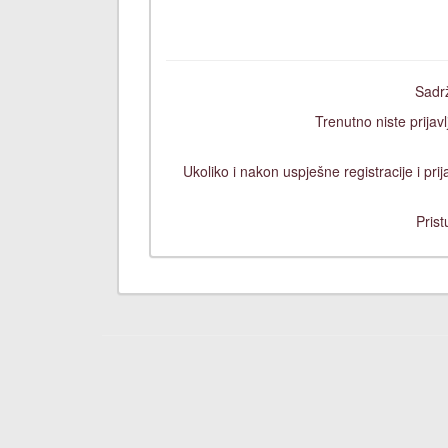
Sadrž
Trenutno niste prijavl
Ukoliko i nakon uspješne registracije i pr
Prist