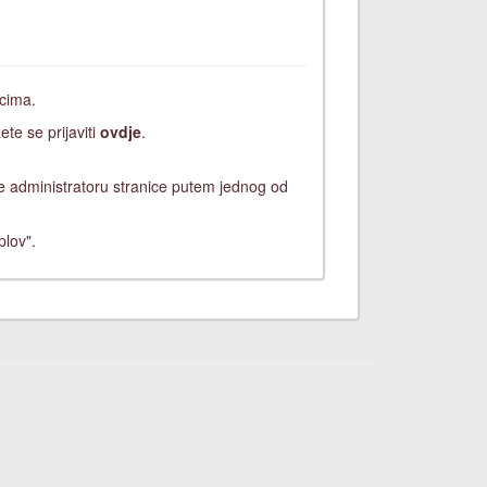
icima.
ete se prijaviti
ovdje
.
ite administratoru stranice putem jednog od
plov".