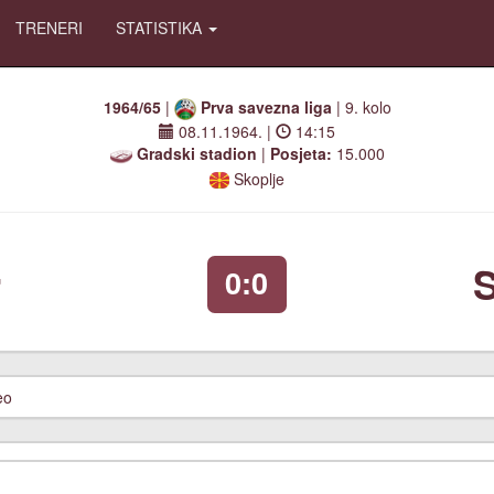
TRENERI
STATISTIKA
1964/65
|
Prva savezna liga
| 9. kolo
08.11.1964.
|
14:15
Gradski stadion
|
Posjeta:
15.000
Skoplje
r
S
0:0
eo