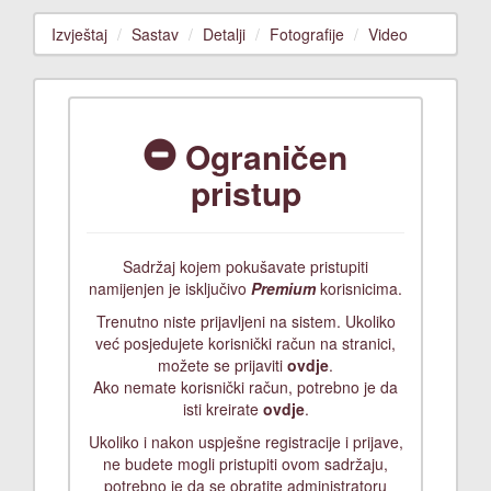
Izvještaj
Sastav
Detalji
Fotografije
Video
Ograničen
pristup
Sadržaj kojem pokušavate pristupiti
namijenjen je isključivo
Premium
korisnicima.
Trenutno niste prijavljeni na sistem. Ukoliko
već posjedujete korisnički račun na stranici,
možete se prijaviti
ovdje
.
Ako nemate korisnički račun, potrebno je da
isti kreirate
ovdje
.
Ukoliko i nakon uspješne registracije i prijave,
ne budete mogli pristupiti ovom sadržaju,
potrebno je da se obratite administratoru