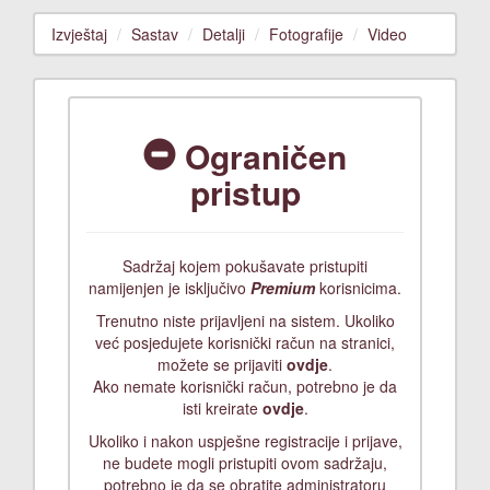
Izvještaj
Sastav
Detalji
Fotografije
Video
Ograničen
pristup
Sadržaj kojem pokušavate pristupiti
namijenjen je isključivo
Premium
korisnicima.
Trenutno niste prijavljeni na sistem. Ukoliko
već posjedujete korisnički račun na stranici,
možete se prijaviti
ovdje
.
Ako nemate korisnički račun, potrebno je da
isti kreirate
ovdje
.
Ukoliko i nakon uspješne registracije i prijave,
ne budete mogli pristupiti ovom sadržaju,
potrebno je da se obratite administratoru