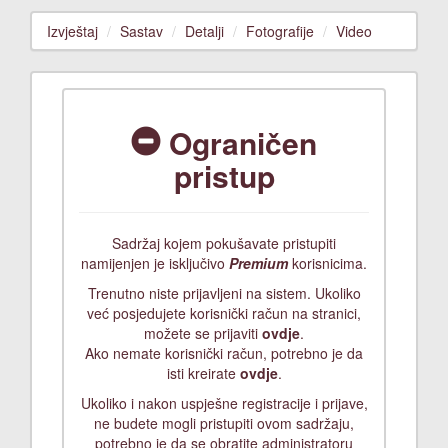
Izvještaj
Sastav
Detalji
Fotografije
Video
Ograničen
pristup
Sadržaj kojem pokušavate pristupiti
namijenjen je isključivo
Premium
korisnicima.
Trenutno niste prijavljeni na sistem. Ukoliko
već posjedujete korisnički račun na stranici,
možete se prijaviti
ovdje
.
Ako nemate korisnički račun, potrebno je da
isti kreirate
ovdje
.
Ukoliko i nakon uspješne registracije i prijave,
ne budete mogli pristupiti ovom sadržaju,
potrebno je da se obratite administratoru