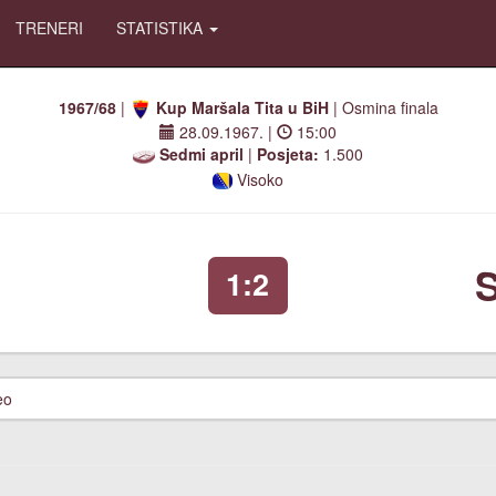
TRENERI
STATISTIKA
1967/68
|
Kup Maršala Tita u BiH
| Osmina finala
28.09.1967.
|
15:00
Sedmi april
|
Posjeta:
1.500
Visoko
a
S
1:2
eo