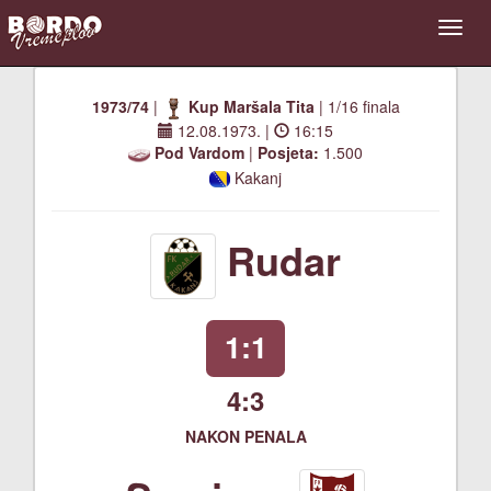
1973/74
|
Kup Maršala Tita
| 1/16 finala
12.08.1973.
|
16:15
Pod Vardom
|
Posjeta:
1.500
Kakanj
Rudar
1:1
4:3
NAKON PENALA