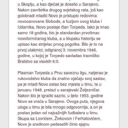
u Skoplju, a kao dječak je doselio u Sarajevo.
Nakon završetka drugog svjetskog rata, još kao
golobradi mladić Novo je pristupio redovima
novoosnovane Slobode, a fuzijom ovog kluba i
Udarnika, Novo postaje član Torpeda. Iako je imao
samo 18 godina, bio je standardan prvotimac
novoformiranog kluba, a u klupsku historiju se
upisao kao strijelac prvog pogotka. Bilo je to na
prvoj utakmici, odigranoj 3. novembra 1946.
godine, u kojoj je Torpedo savladao travničko
Bratstvo sa visokih 6:0.
Plasman Torpeda u Prvu saveznu ligu, natjerao je
rukovodstvo kluba da znatno ojačaju svoj sastav,
pa je mladi Novo ostao bez mjesta u timu, te u
januaru 1948. prelazi u sarajevski Željezničar.
Nakon što je igrački sazrio, u ljeto 1953. godine
Novo se vraća u Sarajevo. Ovoga puta, njegova
uloga u timu je bila mnogo odgovornija, a on je
postao jedan od najvažnijih fudbalera u timu.
Skupa sa Lovrićem, Živkovom i Ferhatovićem,
Novo je sredinom pedesetih činio sjajnu