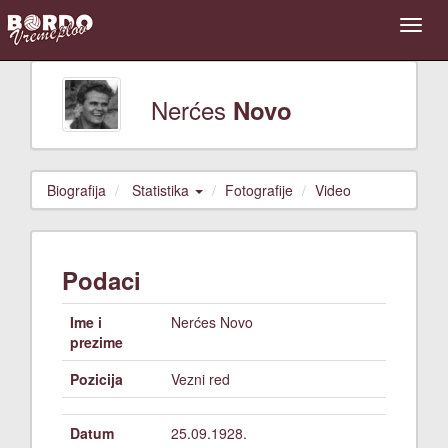
Nerćes
Novo
Biografija
Statistika
Fotografije
Video
Podaci
Ime i
Nerćes Novo
prezime
Pozicija
Vezni red
Datum
25.09.1928.