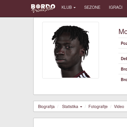
KLUB
SEZONE
IGRAČI
M
Poz
De
Bro
Bro
Biografija
Statistika
Fotografije
Video