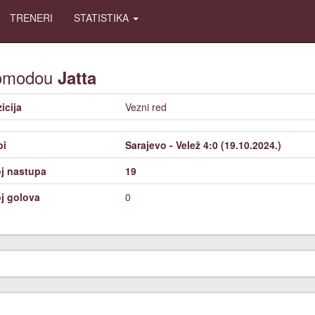
TRENERI
STATISTIKA
omodou
Jatta
icija
Vezni red
bi
Sarajevo - Velež 4:0 (19.10.2024.)
j nastupa
19
j golova
0