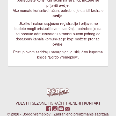
posjedujete korisnički račun na stranici, možete se
prijaviti
ovdje
.
Ako nemate korisnički račun, potrebno je da isti kreirate
ovdje
.
Ukoliko i nakon uspješne registracije i prijave, ne
budete mogli pristupiti ovom sadržaju, potrebno je da
se obratite administratoru stranice putem jednog od
dostupnih kanala komunikacije koje možete pronaći
ovdje
.
Pristup ovom sadržaju namijenjen je isključivo kupcima
knjige "Bordo vremeplov".
VIJESTI
|
SEZONE
|
IGRAČI
|
TRENERI
|
KONTAKT
© 2026 - Bordo vremeplov | Zabranjeno preuzimanje sadržaja