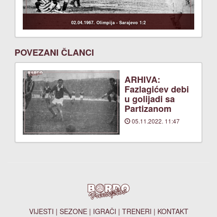
02.04.1967. Olimpija - Sarajevo 1:2
POVEZANI ČLANCI
ARHIVA:
Fazlagićev debi
u golijadi sa
Partizanom
05.11.2022. 11:47
VIJESTI
|
SEZONE
|
IGRAČI
|
TRENERI
|
KONTAKT