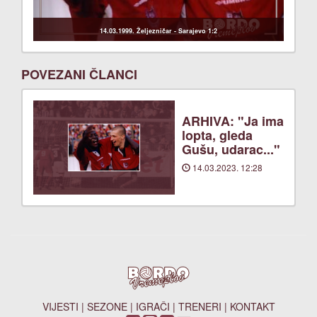
14.03.1999. Željezničar - Sarajevo 1:2
POVEZANI ČLANCI
ARHIVA: "Ja ima
lopta, gleda
Gušu, udarac..."
14.03.2023. 12:28
VIJESTI
|
SEZONE
|
IGRAČI
|
TRENERI
|
KONTAKT