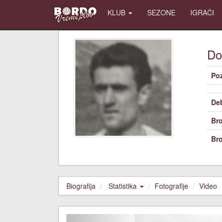
KLUB
SEZONE
IGRAČI
Do
Poz
De
Bro
Bro
Biografija
Statistika
Fotografije
Video
Previous