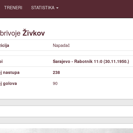
TRENERI
STATISTIKA
brivoje
Živkov
icija
Napadač
bi
Sarajevo - Rabotnik 11:0 (30.11.1950.)
j nastupa
238
j golova
90