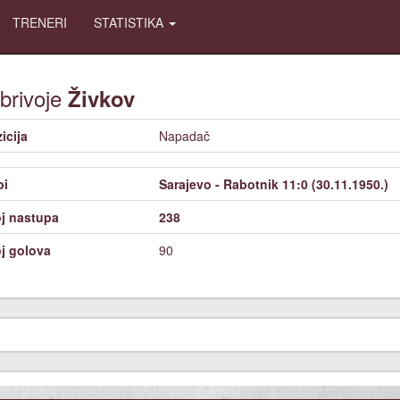
TRENERI
STATISTIKA
brivoje
Živkov
icija
Napadač
bi
Sarajevo - Rabotnik 11:0 (30.11.1950.)
j nastupa
238
j golova
90