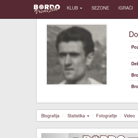
KLUB
SEZONE
IGRAČI
Do
Poz
De
Bro
Bro
Biografija
Statistika
Fotografije
Video
Previous