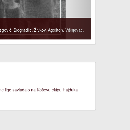
egović, Biogradlić, Živkov, Agošton, Višnjevac,
zne lige savladalo na Koševu ekipu Hajduka