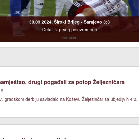
30.09.2024. Široki Brijeg - Sarajevo 3:3
Detalj iz prvog poluvremena
Foto: Sport1
namještao, drugi pogađali za potop Željezničara
10
7. gradskom derbiju savladalo na Koševu Željezničar sa ubjedljvih 4:0.