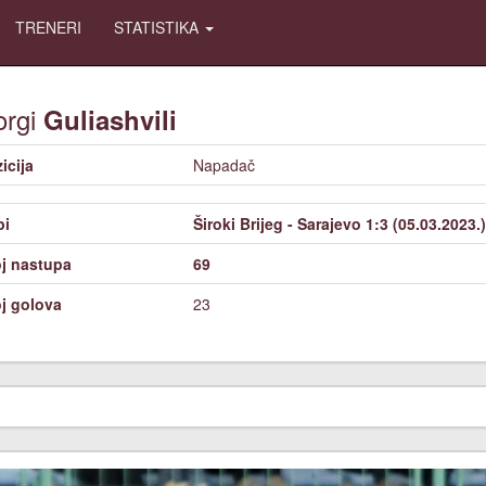
TRENERI
STATISTIKA
orgi
Guliashvili
icija
Napadač
bi
Široki Brijeg - Sarajevo 1:3 (05.03.2023.)
j nastupa
69
j golova
23