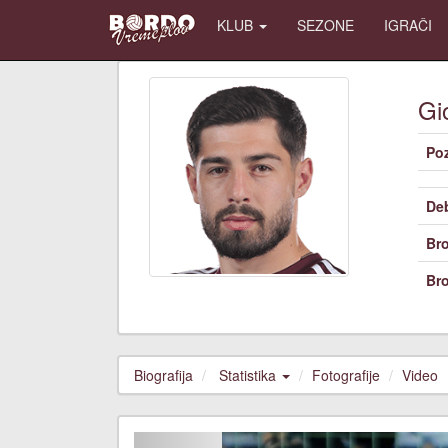
KLUB
SEZONE
IGRAČI
Gi
Poz
De
Bro
Bro
Biografija
Statistika
Fotografije
Video
Previous