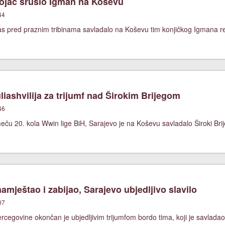
vojac srušio Igman na Koševu
44
as pred praznim tribinama savladalo na Koševu tim konjičkog Igmana re
iashvilija za trijumf nad Širokim Brijegom
46
ču 20. kola Wwin lige BiH, Sarajevo je na Koševu savladalo Široki Brij
namještao i zabijao, Sarajevo ubjedljivo slavilo
07
rcegovine okončan je ubjedljivim trijumfom bordo tima, koji je savladao