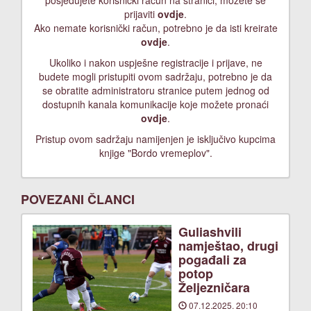
posjedujete korisnički račun na stranici, možete se
prijaviti
ovdje
.
Ako nemate korisnički račun, potrebno je da isti kreirate
ovdje
.
Ukoliko i nakon uspješne registracije i prijave, ne
budete mogli pristupiti ovom sadržaju, potrebno je da
se obratite administratoru stranice putem jednog od
dostupnih kanala komunikacije koje možete pronaći
ovdje
.
Pristup ovom sadržaju namijenjen je isključivo kupcima
knjige "Bordo vremeplov".
POVEZANI ČLANCI
Guliashvili
namještao, drugi
pogađali za
potop
Željezničara
07.12.2025. 20:10