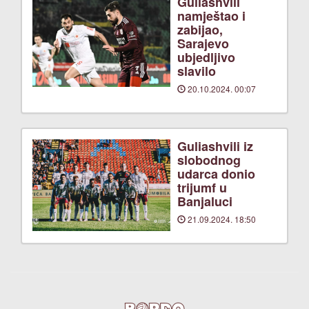
Guliashvili
namještao i
zabijao,
Sarajevo
ubjedljivo
slavilo
20.10.2024. 00:07
Guliashvili iz
slobodnog
udarca donio
trijumf u
Banjaluci
21.09.2024. 18:50