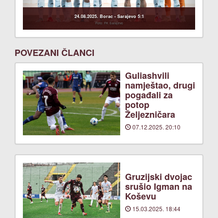
24.08.2025. Borac - Sarajevo 5:1
Foto: FK Sarajevo
POVEZANI ČLANCI
Guliashvili
namještao, drugi
pogađali za
potop
Željezničara
07.12.2025. 20:10
Gruzijski dvojac
srušio Igman na
Koševu
15.03.2025. 18:44