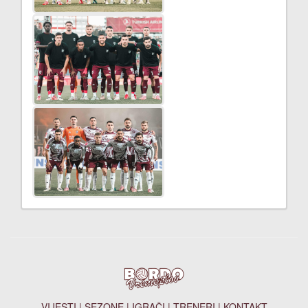
VIJESTI
|
SEZONE
|
IGRAČI
|
TRENERI
|
KONTAKT