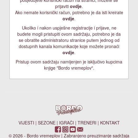
posjedujete korisnički račun na stranici, možete se
prijaviti
ovdje
.
Ako nemate korisnički račun, potrebno je da isti kreirate
ovdje
.
Ukoliko i nakon uspješne registracije i prijave, ne
budete mogli pristupiti ovom sadržaju, potrebno je da
se obratite administratoru stranice putem jednog od
dostupnih kanala komunikacije koje možete pronaći
ovdje
.
Pristup ovom sadržaju namijenjen je isključivo kupcima
knjige "Bordo vremeplov".
VIJESTI
|
SEZONE
|
IGRAČI
|
TRENERI
|
KONTAKT
© 2026 - Bordo vremeplov | Zabranjeno preuzimanje sadržaja