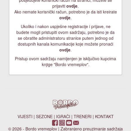
posjedujete korisnički račun na stranici, možete se
prijaviti
ovdje
.
Ako nemate korisnički račun, potrebno je da isti kreirate
ovdje
.
Ukoliko i nakon uspješne registracije i prijave, ne
budete mogli pristupiti ovom sadržaju, potrebno je da
se obratite administratoru stranice putem jednog od
dostupnih kanala komunikacije koje možete pronaći
ovdje
.
Pristup ovom sadržaju namijenjen je isključivo kupcima
knjige "Bordo vremeplov".
VIJESTI
|
SEZONE
|
IGRAČI
|
TRENERI
|
KONTAKT
© 2026 - Bordo vremeplov | Zabranjeno preuzimanje sadržaja