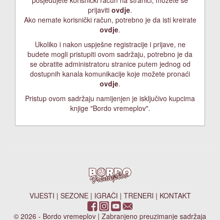
posjedujete korisnički račun na stranici, možete se
prijaviti
ovdje
.
Ako nemate korisnički račun, potrebno je da isti kreirate
ovdje
.
Ukoliko i nakon uspješne registracije i prijave, ne
budete mogli pristupiti ovom sadržaju, potrebno je da
se obratite administratoru stranice putem jednog od
dostupnih kanala komunikacije koje možete pronaći
ovdje
.
Pristup ovom sadržaju namijenjen je isključivo kupcima
knjige "Bordo vremeplov".
VIJESTI
|
SEZONE
|
IGRAČI
|
TRENERI
|
KONTAKT
© 2026 - Bordo vremeplov | Zabranjeno preuzimanje sadržaja