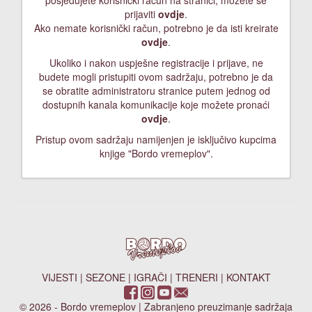
posjedujete korisnički račun na stranici, možete se
prijaviti
ovdje
.
Ako nemate korisnički račun, potrebno je da isti kreirate
ovdje
.
Ukoliko i nakon uspješne registracije i prijave, ne
budete mogli pristupiti ovom sadržaju, potrebno je da
se obratite administratoru stranice putem jednog od
dostupnih kanala komunikacije koje možete pronaći
ovdje
.
Pristup ovom sadržaju namijenjen je isključivo kupcima
knjige "Bordo vremeplov".
VIJESTI
|
SEZONE
|
IGRAČI
|
TRENERI
|
KONTAKT
© 2026 - Bordo vremeplov | Zabranjeno preuzimanje sadržaja