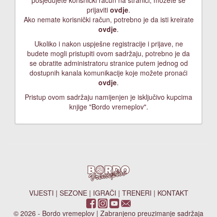
posjedujete korisnički račun na stranici, možete se
prijaviti
ovdje
.
Ako nemate korisnički račun, potrebno je da isti kreirate
ovdje
.
Ukoliko i nakon uspješne registracije i prijave, ne
budete mogli pristupiti ovom sadržaju, potrebno je da
se obratite administratoru stranice putem jednog od
dostupnih kanala komunikacije koje možete pronaći
ovdje
.
Pristup ovom sadržaju namijenjen je isključivo kupcima
knjige "Bordo vremeplov".
VIJESTI
|
SEZONE
|
IGRAČI
|
TRENERI
|
KONTAKT
© 2026 - Bordo vremeplov | Zabranjeno preuzimanje sadržaja