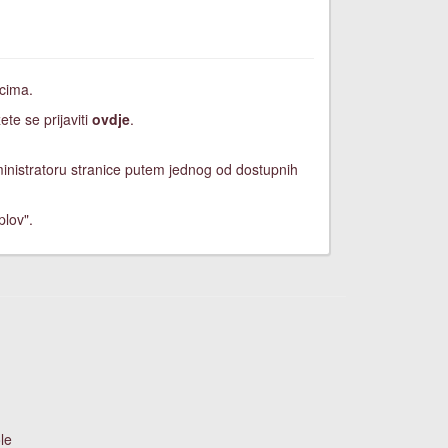
icima.
ete se prijaviti
ovdje
.
dministratoru stranice putem jednog od dostupnih
plov".
le