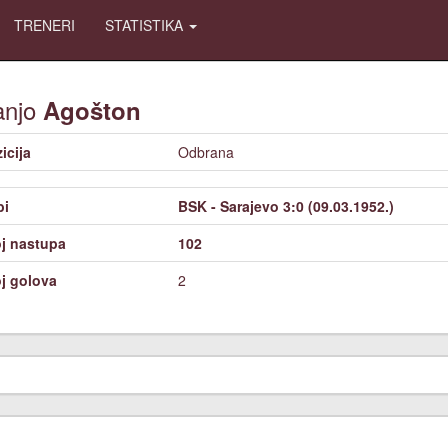
TRENERI
STATISTIKA
anjo
Agošton
icija
Odbrana
bi
BSK - Sarajevo 3:0 (09.03.1952.)
j nastupa
102
j golova
2