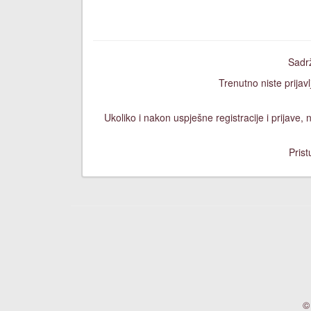
Sadrž
Trenutno niste prijavl
Ukoliko i nakon uspješne registracije i prijave
Prist
©