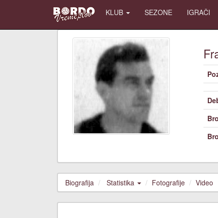
KLUB
SEZONE
IGRAČI
Fr
Poz
De
Bro
Bro
Biografija
Statistika
Fotografije
Video