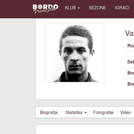
KLUB
SEZONE
IGRAČI
Va
Poz
De
Bro
Bro
Biografija
Statistika
Fotografije
Video