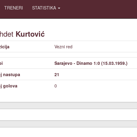
TRENERI
STATISTIKA
hdet
Kurtović
icija
Vezni red
bi
Sarajevo - Dinamo 1:0 (15.03.1959.)
j nastupa
21
j golova
0