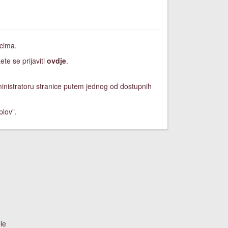
icima.
ete se prijaviti
ovdje
.
dministratoru stranice putem jednog od dostupnih
plov".
le