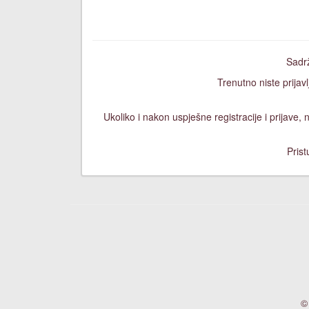
Sadrž
Trenutno niste prijavl
Ukoliko i nakon uspješne registracije i prijave
Prist
©