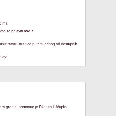
icima.
ete se prijaviti
ovdje
.
dministratoru stranice putem jednog od dostupnih
plov".
 udara groma, preminuo je Dženan Uščuplić,