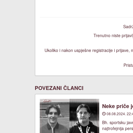
Sadrž
Trenutno niste prijavl
Ukoliko i nakon uspješne registracije i prijave
Prist
POVEZANI ČLANCI
Neke priče 
08.08.2024. 22:
Bh. sportsku jav
najtrofejnija pe