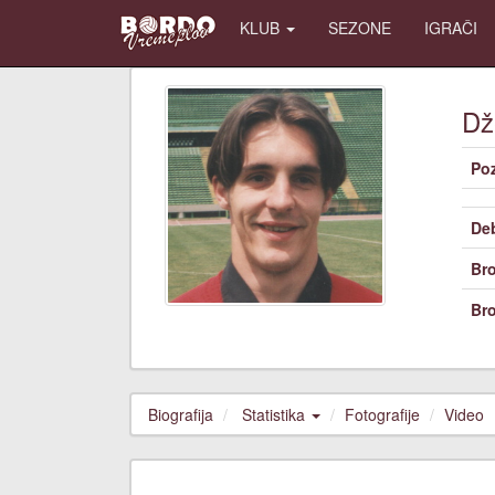
KLUB
SEZONE
IGRAČI
Dž
Poz
De
Bro
Bro
Biografija
Statistika
Fotografije
Video