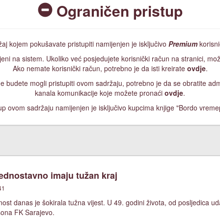
Ograničen pristup
aj kojem pokušavate pristupiti namijenjen je isključivo
Premium
korisn
jeni na sistem. Ukoliko već posjedujete korisnički račun na stranici, mož
Ako nemate korisnički račun, potrebno je da isti kreirate
ovdje
.
, ne budete mogli pristupiti ovom sadržaju, potrebno je da se obratite a
kanala komunikacije koje možete pronaći
ovdje
.
up ovom sadržaju namijenjen je isključivo kupcima knjige "Bordo vreme
jednostavno imaju tužan kraj
41
nost danas je šokirala tužna vijest. U 49. godini života, od posljedica
rsona FK Sarajevo.