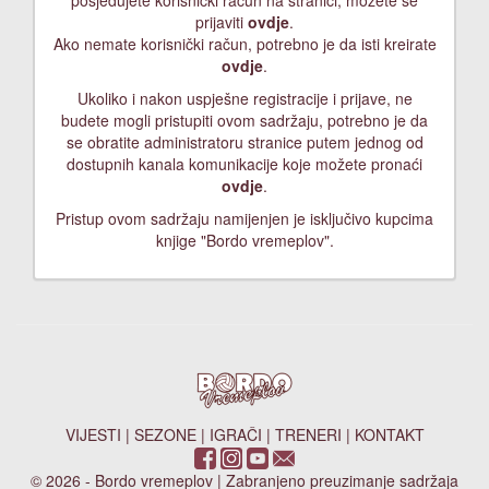
posjedujete korisnički račun na stranici, možete se
prijaviti
ovdje
.
Ako nemate korisnički račun, potrebno je da isti kreirate
ovdje
.
Ukoliko i nakon uspješne registracije i prijave, ne
budete mogli pristupiti ovom sadržaju, potrebno je da
se obratite administratoru stranice putem jednog od
dostupnih kanala komunikacije koje možete pronaći
ovdje
.
Pristup ovom sadržaju namijenjen je isključivo kupcima
knjige "Bordo vremeplov".
VIJESTI
|
SEZONE
|
IGRAČI
|
TRENERI
|
KONTAKT
© 2026 - Bordo vremeplov | Zabranjeno preuzimanje sadržaja