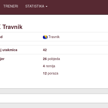
TRENERI
STATISTIKA
K
Travnik
ad
Travnik
j utakmica
42
jer
26
pobjeda
4
remija
12
poraza