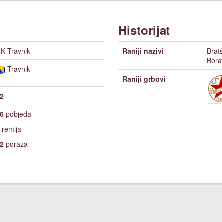
Historijat
K Travnik
Raniji nazivi
Brat
Bora
Travnik
Raniji grbovi
2
6
pobjeda
remija
2
poraza