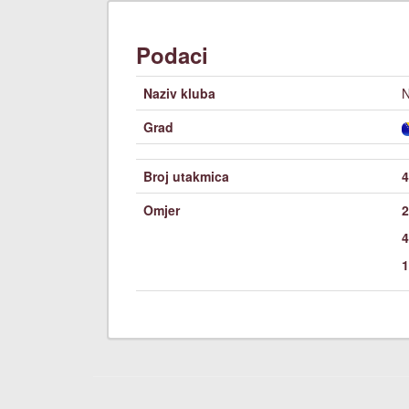
Podaci
Naziv kluba
N
Grad
Broj utakmica
4
Omjer
2
4
1