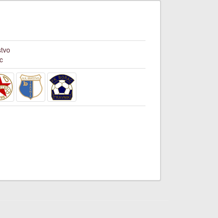
stvo
c