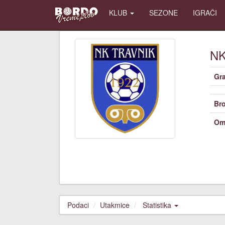
KLUB
SEZONE
IGRAČI
N
Gr
Bro
Om
Podaci
Utakmice
Statistika