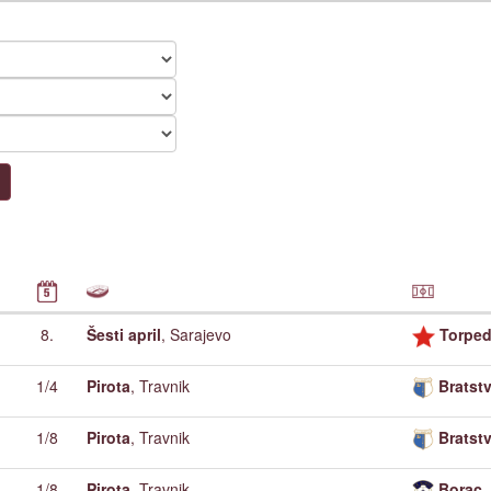
8.
Šesti april
, Sarajevo
Torpe
1/4
Pirota
, Travnik
Bratst
1/8
Pirota
, Travnik
Bratst
1/8
Pirota
, Travnik
Borac