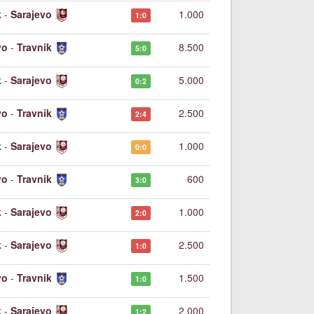
k
-
Sarajevo
1.000
1:0
vo
-
Travnik
8.500
5:0
k
-
Sarajevo
5.000
0:2
vo
-
Travnik
2.500
2:4
k
-
Sarajevo
1.000
0:0
vo
-
Travnik
600
3:0
k
-
Sarajevo
1.000
2:0
k
-
Sarajevo
2.500
1:0
vo
-
Travnik
1.500
1:0
k
-
Sarajevo
2.000
1:2