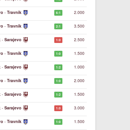
vo
-
Travnik
2.000
6:1
vo
-
Travnik
3.500
2:1
k
-
Sarajevo
2.500
1:0
vo
-
Travnik
1.500
1:0
k
-
Sarajevo
1.000
1:2
vo
-
Travnik
2.000
1:0
k
-
Sarajevo
1.500
1:2
k
-
Sarajevo
3.000
1:0
vo
-
Travnik
1.500
1:0