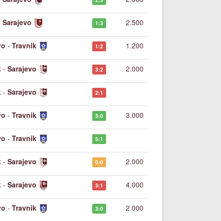
-
Sarajevo
2.500
1:3
vo
-
Travnik
1.200
1:2
k
-
Sarajevo
2.000
3:2
k
-
Sarajevo
2:1
vo
-
Travnik
3.000
3:0
vo
-
Travnik
5:1
k
-
Sarajevo
2.000
0:0
k
-
Sarajevo
4.000
3:1
vo
-
Travnik
2.000
3:0