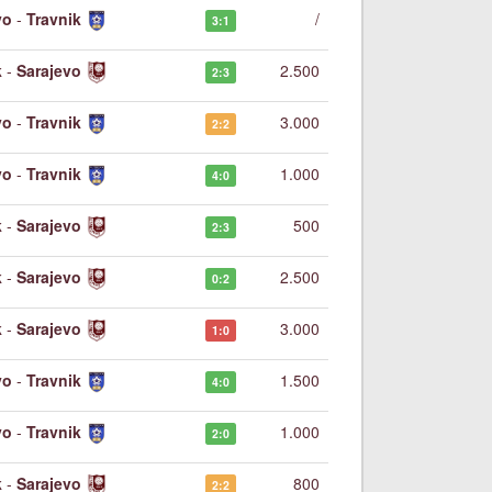
vo
-
Travnik
/
3:1
k
-
Sarajevo
2.500
2:3
vo
-
Travnik
3.000
2:2
vo
-
Travnik
1.000
4:0
k
-
Sarajevo
500
2:3
k
-
Sarajevo
2.500
0:2
k
-
Sarajevo
3.000
1:0
vo
-
Travnik
1.500
4:0
vo
-
Travnik
1.000
2:0
k
-
Sarajevo
800
2:2