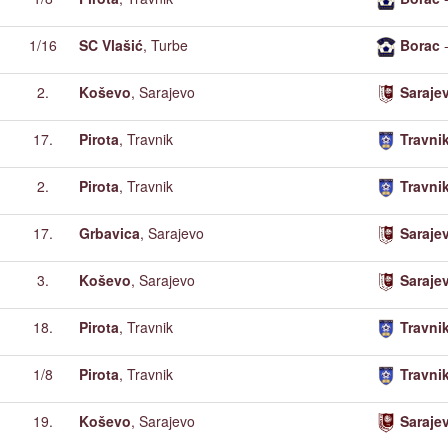
1/16
SC Vlašić
, Turbe
Borac
2.
Koševo
, Sarajevo
Saraje
17.
Pirota
, Travnik
Travni
2.
Pirota
, Travnik
Travni
17.
Grbavica
, Sarajevo
Saraje
3.
Koševo
, Sarajevo
Saraje
18.
Pirota
, Travnik
Travni
1/8
Pirota
, Travnik
Travni
19.
Koševo
, Sarajevo
Saraje