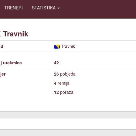
TRENERI
STATISTIKA
K
Travnik
ad
Travnik
j utakmica
42
jer
26
pobjeda
4
remija
12
poraza