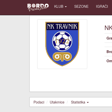
KLUB
SEZONE
IGRAČI
N
Gr
Bro
Om
Podaci
Utakmice
Statistika