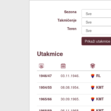
Sezona
Takmičenje
Teren
Prikaži utakmice
Utakmice
1946/47
03.11.1946.
RL
1954/55
08.08.1954.
KMT
1965/66
30.09.1965.
KMT
1968/69
06.11.1968.
KMT