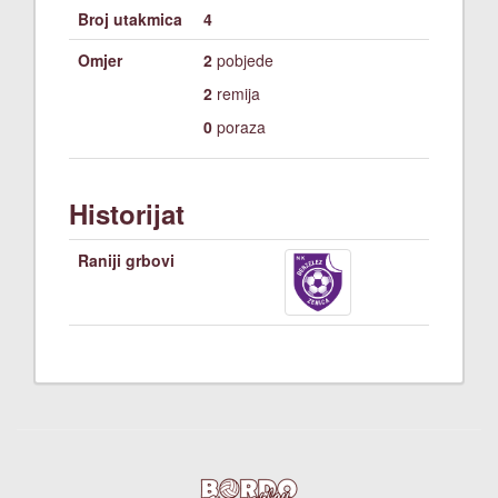
Broj utakmica
4
Omjer
2
pobjede
2
remija
0
poraza
Historijat
Raniji grbovi