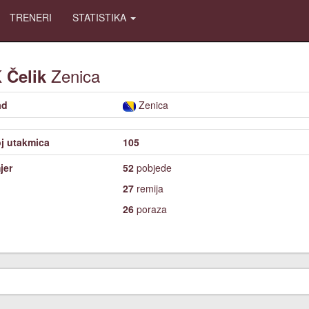
TRENERI
STATISTIKA
K
Zenica
Čelik
ad
Zenica
j utakmica
105
jer
52
pobjede
27
remija
26
poraza