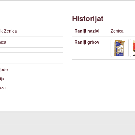
Historijat
ik Zenica
Raniji nazivi
Zenica
ica
Raniji grbovi
jede
ja
aza