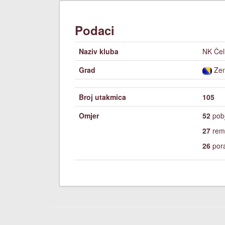
Podaci
Naziv kluba
NK Čel
Grad
Zen
Broj utakmica
105
Omjer
52
pob
27
remi
26
por