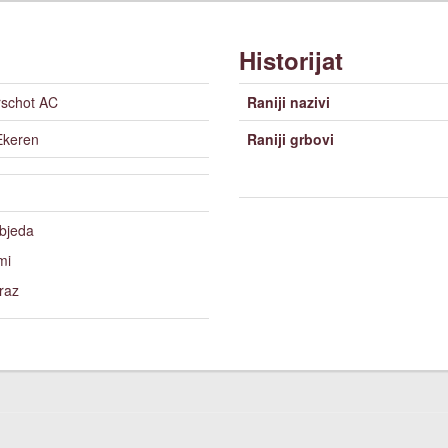
Historijat
schot AC
Raniji nazivi
keren
Raniji grbovi
bjeda
mi
raz