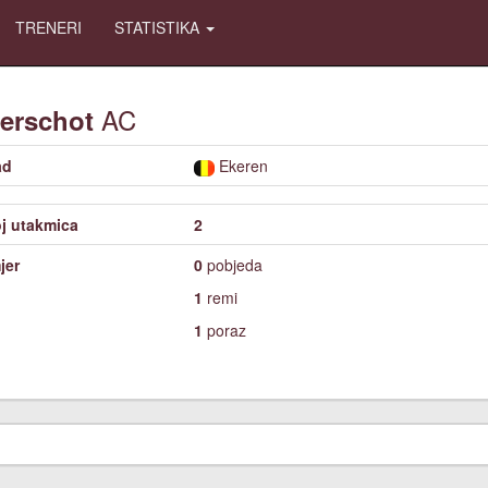
TRENERI
STATISTIKA
AC
erschot
ad
Ekeren
j utakmica
2
jer
0
pobjeda
1
remi
1
poraz