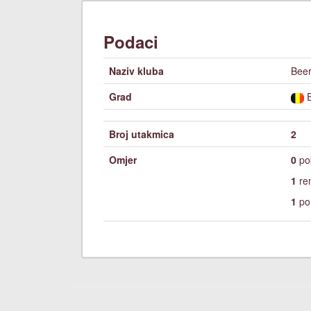
Podaci
Naziv kluba
Beer
Grad
E
Broj utakmica
2
Omjer
0
po
1
re
1
po