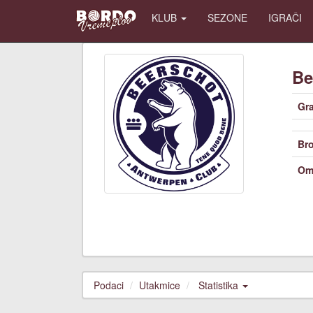
KLUB
SEZONE
IGRAČI
Be
Gr
Bro
Om
Podaci
Utakmice
Statistika