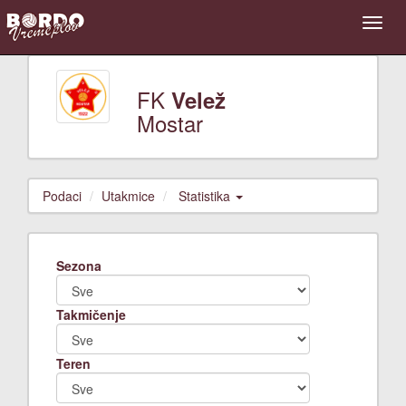
FK
Velež
Mostar
Podaci
Utakmice
Statistika
Sezona
Takmičenje
Teren