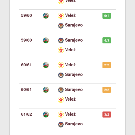
Velež
59/60
Velež
0:1
Sarajevo
59/60
Sarajevo
4:3
Velež
60/61
Velež
2:2
Sarajevo
60/61
Sarajevo
2:2
Velež
61/62
Velež
3:2
Sarajevo