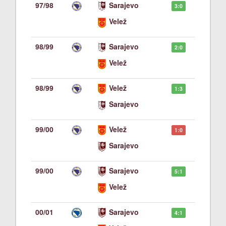
97/98
Sarajevo
3:0
Velež
98/99
Sarajevo
2:0
Velež
98/99
Velež
1:3
Sarajevo
99/00
Velež
1:0
Sarajevo
99/00
Sarajevo
5:1
Velež
00/01
Sarajevo
4:1