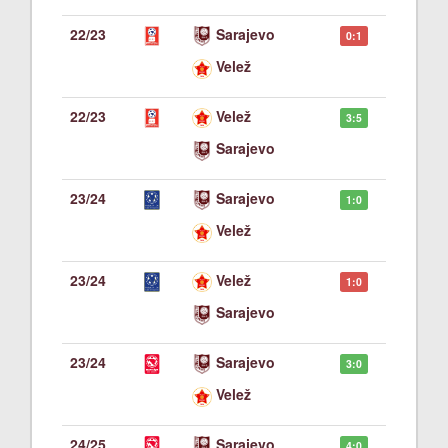
22/23
Sarajevo
0:1
Velež
22/23
Velež
3:5
Sarajevo
23/24
Sarajevo
1:0
Velež
23/24
Velež
1:0
Sarajevo
23/24
Sarajevo
3:0
Velež
24/25
Sarajevo
4:0