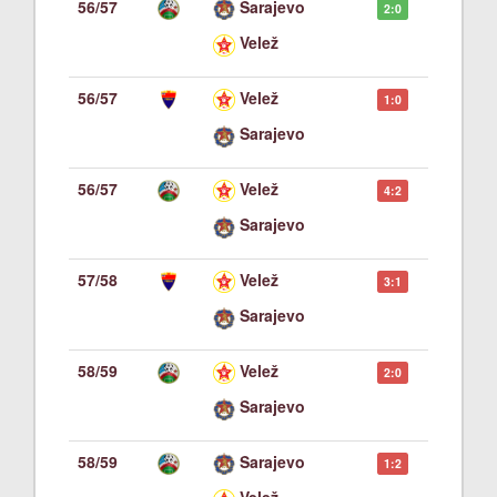
56/57
Sarajevo
2:0
Velež
56/57
Velež
1:0
Sarajevo
56/57
Velež
4:2
Sarajevo
57/58
Velež
3:1
Sarajevo
58/59
Velež
2:0
Sarajevo
58/59
Sarajevo
1:2