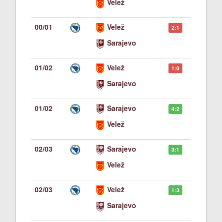
Velež
00/01
Velež
2:1
Sarajevo
01/02
Velež
1:0
Sarajevo
01/02
Sarajevo
4:2
Velež
02/03
Sarajevo
3:1
Velež
02/03
Velež
1:3
Sarajevo