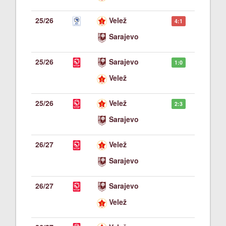
25/26
Velež
4:1
Sarajevo
25/26
Sarajevo
1:0
Velež
25/26
Velež
2:3
Sarajevo
26/27
Velež
-:-
Sarajevo
26/27
Sarajevo
-:-
Velež