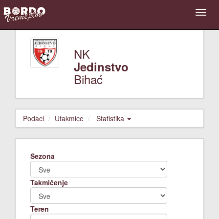
NK
Jedinstvo
Bihać
Podaci
Utakmice
Statistika
Sezona
Takmičenje
Teren