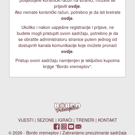
posjedujete korisnički račun na stranici, možete se
prijaviti
ovdje
.
Ako nemate korisnički račun, potrebno je da isti kreirate
ovdje
.
Ukoliko i nakon uspješne registracije i prijave, ne
budete mogli pristupiti ovom sadržaju, potrebno je da
se obratite administratoru stranice putem jednog od
dostupnih kanala komunikacije koje možete pronaći
ovdje
.
Pristup ovom sadržaju namijenjen je isključivo kupcima
knjige "Bordo vremeplov".
VIJESTI
|
SEZONE
|
IGRAČI
|
TRENERI
|
KONTAKT
© 2026 - Bordo vremeplov | Zabranjeno preuzimanje sadržaja