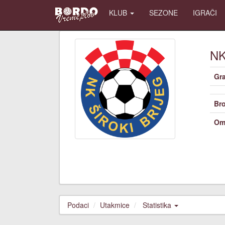
KLUB
SEZONE
IGRAČI
N
Gr
Bro
Om
Podaci
Utakmice
Statistika