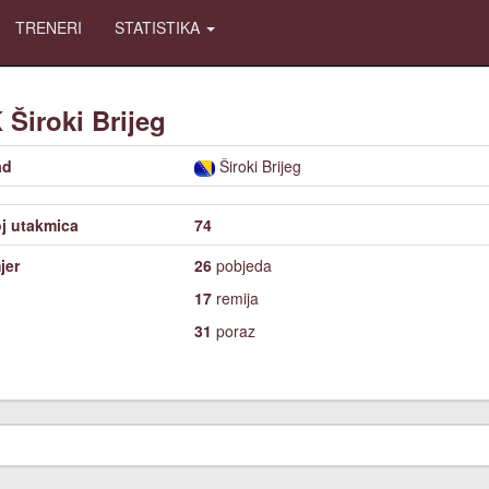
TRENERI
STATISTIKA
K
Široki Brijeg
ad
Široki Brijeg
j utakmica
74
jer
26
pobjeda
17
remija
31
poraz