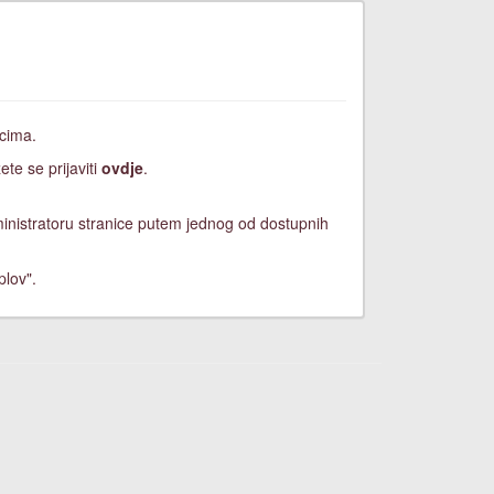
icima.
ete se prijaviti
ovdje
.
dministratoru stranice putem jednog od dostupnih
plov".