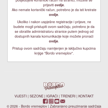
posjedujete korisnički račun na stranici, možete se
prijaviti
ovdje
.
Ako nemate korisnički račun, potrebno je da isti kreirate
ovdje
.
Ukoliko i nakon uspješne registracije i prijave, ne
budete mogli pristupiti ovom sadržaju, potrebno je da
se obratite administratoru stranice putem jednog od
dostupnih kanala komunikacije koje možete pronaći
ovdje
.
Pristup ovom sadržaju namijenjen je isključivo kupcima
knjige "Bordo vremeplov".
VIJESTI
|
SEZONE
|
IGRAČI
|
TRENERI
|
KONTAKT
© 2026 - Bordo vremeplov | Zabranjeno preuzimanje sadržaja