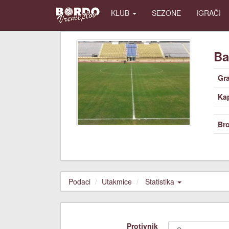
KLUB
SEZONE
IGRAČI
Ba
Gr
Kap
Bro
Podaci
Utakmice
Statistika
Protivnik