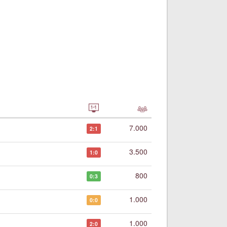
7.000
2:1
3.500
1:0
800
0:3
1.000
0:0
1.000
2:0