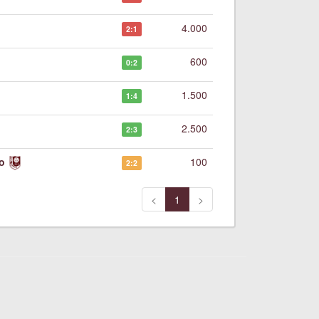
4.000
2:1
600
0:2
1.500
1:4
2.500
2:3
o
100
2:2
<
1
>