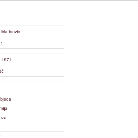
 Marinović
r
.1971.
eč
bjeda
mija
aza