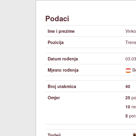
Podaci
Ime i prezime
Vinko
Pozicija
Trene
Datum rođenja
03.03
Mjesto rođenja
B
Broj utakmica
40
Omjer
25
po
10
re
5
por
Trofeji