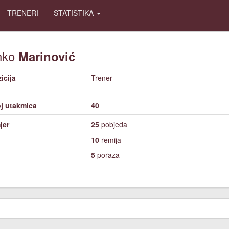
TRENERI
STATISTIKA
nko
Marinović
icija
Trener
j utakmica
40
jer
25
pobjeda
10
remija
5
poraza