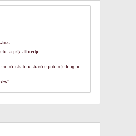
icima.
ete se prijaviti
ovdje
.
ite administratoru stranice putem jednog od
plov".