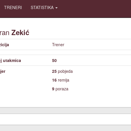
TRENERI
STATISTIKA
ran
Zekić
icija
Trener
j utakmica
50
jer
25
pobjeda
16
remija
9
poraza