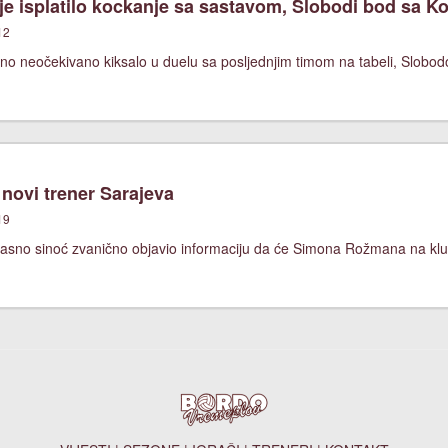
ije isplatilo kockanje sa sastavom, Slobodi bod sa K
12
ično neočekivano kiksalo u duelu sa posljednjim timom na tabeli, Slobo
 novi trener Sarajeva
19
asno sinoć zvanično objavio informaciju da će Simona Rožmana na klupi 